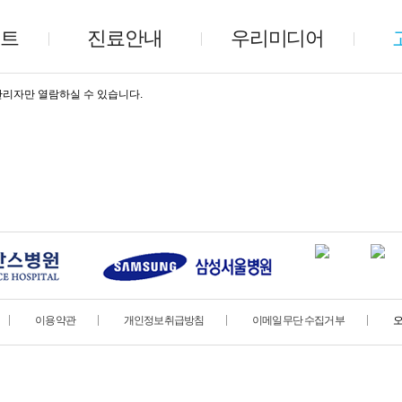
스트
진료안내
우리미디어
스트
진료안내
우리미디어
리자만 열람하실 수 있습니다.
건강검진
우리튜브
공
만성질환진료
언론보도
서
소화기질환
건강정보
문
영상의학
검진사례
셀
료안내
문
이용약관
개인정보취급방침
이메일무단 수집거부