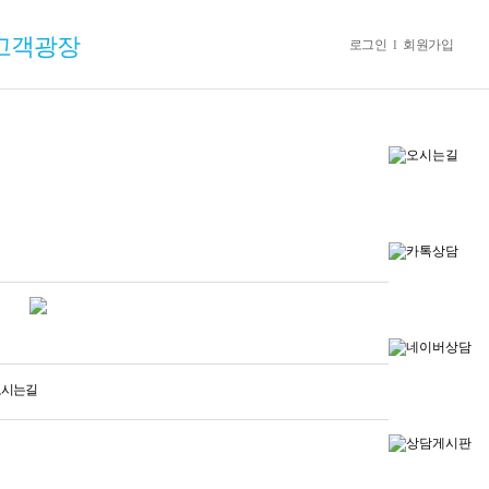
고객광장
고객광장
로그인
회원가입
I
지사항
류신청
의게시판
럽광장
의하기
오시는길