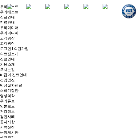
우리베스트
우리베스트
진료안내
진료안내
우리미디어
우리미디어
고객광장
고객광장
로그인
I
회원가입
의료진소개
진료안내
의원소개
오시는길
비급여 진료안내
건강검진
만성질환진료
소화기질환
영상의학
우리튜브
언론보도
건강정보
검진사례
공지사항
서류신청
문의게시판
셀럽광장